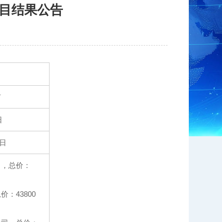
目结果公告
市
日
6日
司，总价：
：43800