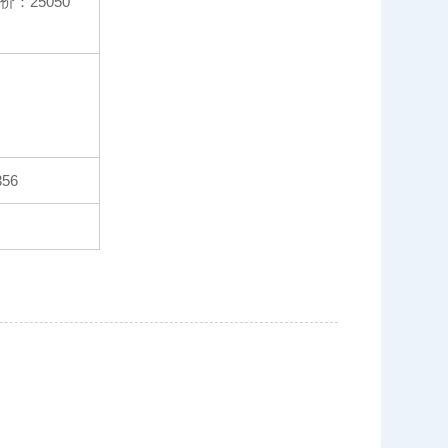
：25050
56