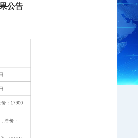
果公告
市
2日
0日
：17900
，总价：