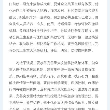
口前移，避免小病酿成大疫。要健全公共卫生服务体系，优
化医疗卫生资源投入结构，加强农村、社区等基层防控能力
建设，织密织牢第一道防线。要加强公共卫生队伍建设，健
全执业人员培养、准入、使用、待遇保障、考核评价和激励
机制。要持续加强全科医生培养、分级诊疗等制度建设，推
动公共卫生服务与医疗服务高效协同、无缝衔接，健全防治
结合、联防联控、群防群治工作机制。要强化风险意识，完
善公共卫生重大风险研判、评估、决策、防控协同机制。
习近平强调，要改革完善重大疫情防控救治体系，健全
重大疫情应急响应机制，建立集中统一高效的领导指挥体
系，做到指令清晰、系统有序、条块畅达、执行有力，精准
解决疫情第一线问题。要健全科学研究、疾病控制、临床治
疗的有效协同机制，及时总结各地实践经验，形成制度化成
果，完善突发重特大疫情防控规范和应急救治管理办法。要
平战结合、补齐短板，健全优化重大疫情救治体系，建立健
全分级、分层、分流的传染病等重大疫情救治机制，支持一